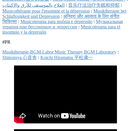
العلاج بالموسيقى للأرق والاكتئاب
:
音乐疗法治疗失眠和抑郁
:
Musicothérapie pour l'insomnie et la dépression
:
Musiktherapie bei
Schlaflosigkeit und Depression
:
अनिद्रा और अवसाद के लिए संगीत
चिकित्सा
:
Musicoterapia para insônia e depressão
:
Музыкальная
терапия при бессоннице и депрессии
:
Musicoterapia para el
insomnio y la depresión
#PR
Musiktherapie-BGM-Labor Music Therapy BGM Laboratory
:
Shinonsya 心音舎
:
Koichi Hiramatsu 平松康一