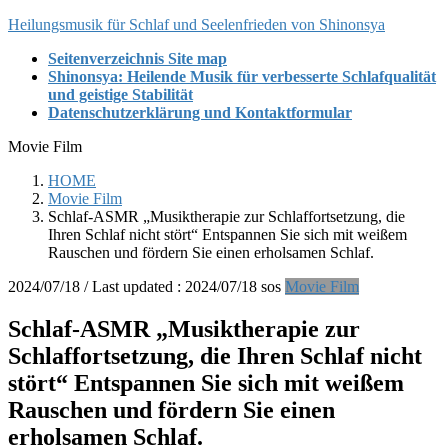
Skip
Skip
Heilungsmusik für Schlaf und Seelenfrieden von Shinonsya
to
to
Seitenverzeichnis Site map
the
the
Shinonsya: Heilende Musik für verbesserte Schlafqualität
content
Navigation
und geistige Stabilität
Datenschutzerklärung und Kontaktformular
Movie Film
HOME
Movie Film
Schlaf-ASMR „Musiktherapie zur Schlaffortsetzung, die
Ihren Schlaf nicht stört“ Entspannen Sie sich mit weißem
Rauschen und fördern Sie einen erholsamen Schlaf.
2024/07/18
/ Last updated :
2024/07/18
sos
Movie Film
Schlaf-ASMR „Musiktherapie zur
Schlaffortsetzung, die Ihren Schlaf nicht
stört“ Entspannen Sie sich mit weißem
Rauschen und fördern Sie einen
erholsamen Schlaf.