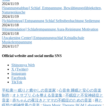
2024/11/19
[Spannungsabbau] Schlaf, Entspannung, Bewältigungsfähigkeiten,
Naturgeräusche
2024/11/19
[Schlafentzug] Entspannung Schlaf Selbstbeobachtung Sedierung
2024/11/18
[Hörstimulation] Schlafentspannung Aura-Reinigung Motivation
2024/11/18
[Awakening Center] Entspannungsschlaf Kristallschale
Muskelentspannung
2024/11/17
Official website and social media SNS
Shinonsya Web
X (Twitter)
Instagram
Facebook
TikTok
平松康一 眠りと癒やしの音楽家
:
心音舎 睡眠と安心の音楽
制作
:
オトサプリ 心を整える音楽集
:
不眠症と不安神経症と
音楽
:
赤ちゃんの夜泣きとママの不眠症のための音楽
:
禅と
瞑想の精神世界の音楽
:
Sleep Music Therapy BGM Laboratory
: