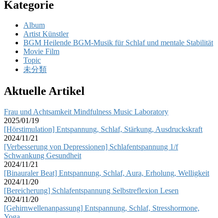
Kategorie
Album
Artist Künstler
BGM Heilende BGM-Musik für Schlaf und mentale Stabilität
Movie Film
Topic
未分類
Aktuelle Artikel
Frau und Achtsamkeit Mindfulness Music Laboratory
2025/01/19
[Hörstimulation] Entspannung, Schlaf, Stärkung, Ausdruckskraft
2024/11/21
[Verbesserung von Depressionen] Schlafentspannung 1/f
Schwankung Gesundheit
2024/11/21
[Binauraler Beat] Entspannung, Schlaf, Aura, Erholung, Welligkeit
2024/11/20
[Bereicherung] Schlafentspannung Selbstreflexion Lesen
2024/11/20
[Gehirnwellenanpassung] Entspannung, Schlaf, Stresshormone,
Yoga