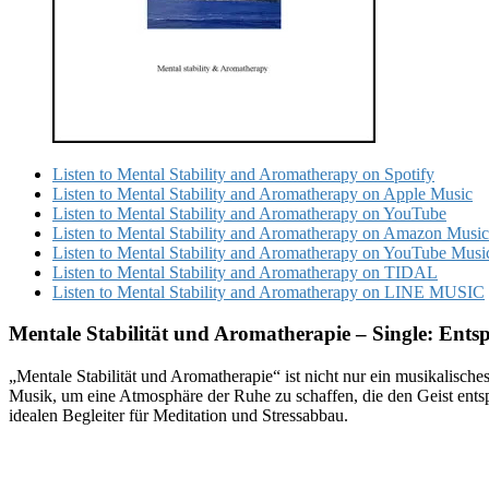
Listen to Mental Stability and Aromatherapy on Spotify
Listen to Mental Stability and Aromatherapy on Apple Music
Listen to Mental Stability and Aromatherapy on YouTube
Listen to Mental Stability and Aromatherapy on Amazon Music
Listen to Mental Stability and Aromatherapy on YouTube Musi
Listen to Mental Stability and Aromatherapy on TIDAL
Listen to Mental Stability and Aromatherapy on LINE MUSIC
Mentale Stabilität und Aromatherapie – Single: En
„Mentale Stabilität und Aromatherapie“ ist nicht nur ein musikalisch
Musik, um eine Atmosphäre der Ruhe zu schaffen, die den Geist ent
idealen Begleiter für Meditation und Stressabbau.