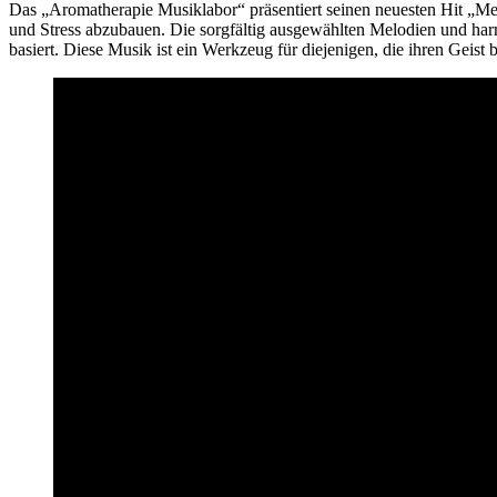
Das „Aromatherapie Musiklabor“ präsentiert seinen neuesten Hit „Menta
und Stress abzubauen. Die sorgfältig ausgewählten Melodien und har
basiert. Diese Musik ist ein Werkzeug für diejenigen, die ihren Geis