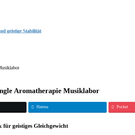
d geistige Stabilität
Musiklabor
ingle Aromatherapie Musiklabor
Hatena
Pocket
 für geistiges Gleichgewicht