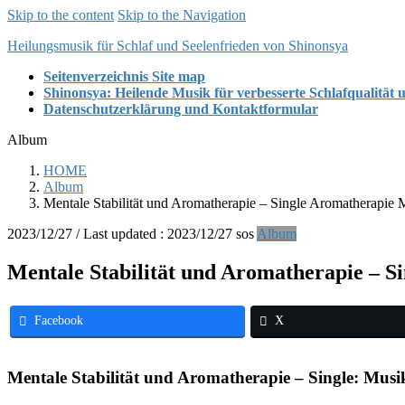
Skip to the content
Skip to the Navigation
Heilungsmusik für Schlaf und Seelenfrieden von Shinonsya
Seitenverzeichnis Site map
Shinonsya: Heilende Musik für verbesserte Schlafqualität un
Datenschutzerklärung und Kontaktformular
Album
HOME
Album
Mentale Stabilität und Aromatherapie – Single Aromatherapie 
2023/12/27
/ Last updated :
2023/12/27
sos
Album
Mentale Stabilität und Aromatherapie – S
Facebook
X
Mentale Stabilität und Aromatherapie – Single: Musik